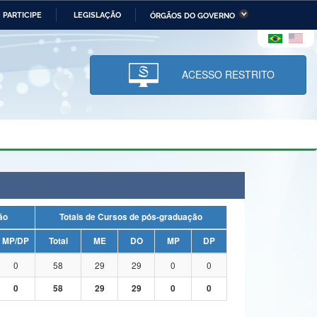
PARTICIPE
LEGISLAÇÃO
ÓRGÃOS DO GOVERNO
stério da Economia
Ministério da Infraestrutura
stério de Minas e Energia
Ministério da Ciência,
Tecnologia, Inovações e
ACESSO RESTRITO
Comunicações
tério da Mulher, da Família
Secretaria-Geral
s Direitos Humanos
lto
uação
Totais de Cursos de pós-graduação
MP/DP
Total
ME
DO
MP
DP
0
58
29
29
0
0
0
58
29
29
0
0