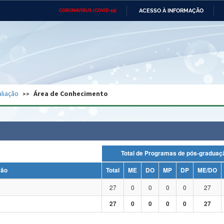
ACESSO À INFORMAÇÃO
CORONAVÍRUS (COVID-19)
Ministério da Defesa
Ministério das Relações
Mini
Exteriores
IR
PARA
O
CONTEÚDO
Ministério da Cidadania
Ministério da Saúde
Mini
Ministério do Desenvolvimento
Controladoria-Geral da União
Minis
Regional
e do
liação
Área de Conhecimento
Advocacia-Geral da União
Banco Central do Brasil
Plana
Total de Programas de pós-grad
ção
Total
ME
DO
MP
DP
ME/DO
27
0
0
0
0
27
27
0
0
0
0
27