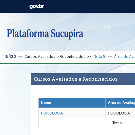
Casa Civil
Ministério da Justiça e
Segurança Pública
Ministério da Agricultura,
Ministério da Educação
Pecuária e Abastecimento
Ministério do Meio Ambiente
Ministério do Turismo
INÍCIO
Cursos Avaliados e Reconhecidos
Nota 5
Área de Ava
Secretaria de Governo
Gabinete de Segurança
Institucional
Cursos Avaliados e Reconhecidos
Nome
Área de Avalia
PSICOLOGIA
PSICOLOGIA
Totais