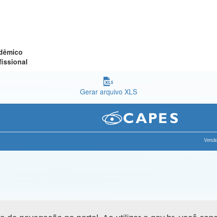
adêmico
fissional
Gerar arquivo XLS
Versão