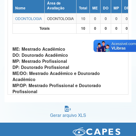
Área de
Ministério da Ciência, Tecnologia, Inovações e Comunicações
Nome
Avaliação
Total
ME
DO
MP
DP
ODONTOLOGIA
ODONTOLOGIA
10
0
0
0
0
Ministério do Meio Ambiente
Totais
10
0
0
0
0
Ministério do Turismo
Ministério do Desenvolvimento Regional
ME: Mestrado Acadêmico
DO: Doutorado Acadêmico
Controladoria-Geral da União
MP: Mestrado Profissional
DP: Doutorado Profissional
Ministério da Mulher, da Família e dos Direitos Humanos
ME/DO: Mestrado Acadêmico e Doutorado
Acadêmico
Secretaria-Geral
MP/DP: Mestrado Profissional e Doutorado
Profissional
Secretaria de Governo
Gabinete de Segurança Institucional
Gerar arquivo XLS
Advocacia-Geral da União
Banco Central do Brasil