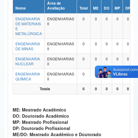
Área de
Ministério da Ciência, Tecnologia, Inovações e Comunicações
Nome
Avaliação
Total
ME
DO
MP
DP
ENGENHARIA
ENGENHARIAS
0
0
0
0
0
Ministério do Meio Ambiente
DE MATERIAIS
II
E
Ministério do Turismo
METALÚRGICA
ENGENHARIA
ENGENHARIAS
0
0
0
0
0
Ministério do Desenvolvimento Regional
DE MINAS
II
Controladoria-Geral da União
ENGENHARIA
ENGENHARIAS
0
0
0
0
0
NUCLEAR
II
Ministério da Mulher, da Família e dos Direitos Humanos
ENGENHARIA
ENGENHARIAS
0
0
0
0
0
QUÍMICA
II
Secretaria-Geral
Totais
0
0
0
0
0
Secretaria de Governo
Gabinete de Segurança Institucional
ME: Mestrado Acadêmico
DO: Doutorado Acadêmico
Advocacia-Geral da União
MP: Mestrado Profissional
DP: Doutorado Profissional
Banco Central do Brasil
ME/DO: Mestrado Acadêmico e Doutorado