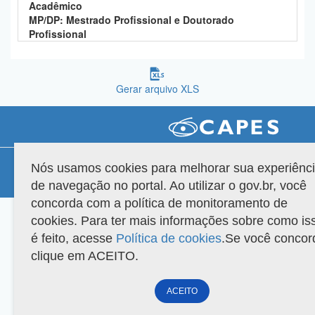
Acadêmico
Planalto
MP/DP: Mestrado Profissional e Doutorado
Profissional
Gerar arquivo XLS
Compatibilidade
Nós usamos cookies para melhorar sua experiênc
de navegação no portal. Ao utilizar o gov.br, você
Versão do sistema: 3.88.9
Copyright 2022 Capes. Todos os direitos reservados.
concorda com a política de monitoramento de
cookies. Para ter mais informações sobre como is
é feito, acesse
Política de cookies
.Se você concor
clique em ACEITO.
ACEITO