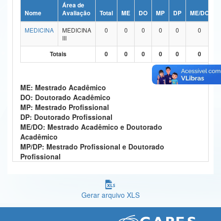
Área de
Ministério da Ciência, Tecnologia, Inovações e Comunicações
Nome
Avaliação
Total
ME
DO
MP
DP
ME/DO
MEDICINA
MEDICINA
0
0
0
0
0
0
Ministério do Meio Ambiente
III
Ministério do Turismo
Totais
0
0
0
0
0
0
Ministério do Desenvolvimento Regional
ME: Mestrado Acadêmico
Controladoria-Geral da União
DO: Doutorado Acadêmico
MP: Mestrado Profissional
Ministério da Mulher, da Família e dos Direitos Humanos
DP: Doutorado Profissional
ME/DO: Mestrado Acadêmico e Doutorado
Secretaria-Geral
Acadêmico
MP/DP: Mestrado Profissional e Doutorado
Secretaria de Governo
Profissional
Gabinete de Segurança Institucional
Advocacia-Geral da União
Gerar arquivo XLS
Banco Central do Brasil