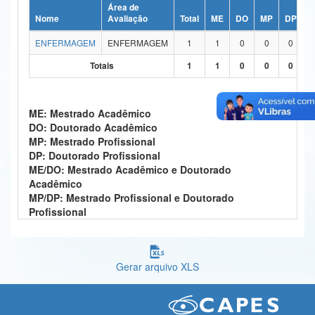
Área de
Ministério da Ciência, Tecnologia, Inovações e Comunicações
Nome
Avaliação
Total
ME
DO
MP
DP
M
ENFERMAGEM
ENFERMAGEM
1
1
0
0
0
Ministério do Meio Ambiente
Totais
1
1
0
0
0
Ministério do Turismo
Ministério do Desenvolvimento Regional
ME: Mestrado Acadêmico
DO: Doutorado Acadêmico
Controladoria-Geral da União
MP: Mestrado Profissional
DP: Doutorado Profissional
Ministério da Mulher, da Família e dos Direitos Humanos
ME/DO: Mestrado Acadêmico e Doutorado
Acadêmico
Secretaria-Geral
MP/DP: Mestrado Profissional e Doutorado
Profissional
Secretaria de Governo
Gabinete de Segurança Institucional
Gerar arquivo XLS
Advocacia-Geral da União
Banco Central do Brasil