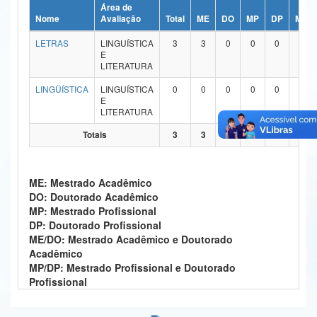
Área de
Ministério da Ciência, Tecnologia, Inovações e Comunicações
Nome
Avaliação
Total
ME
DO
MP
DP
ME/
LETRAS
LINGUÍSTICA
3
3
0
0
0
0
Ministério do Meio Ambiente
E
LITERATURA
Ministério do Turismo
LINGÜÍSTICA
LINGUÍSTICA
0
0
0
0
0
0
E
Ministério do Desenvolvimento Regional
LITERATURA
Controladoria-Geral da União
Totais
3
3
0
0
0
0
Ministério da Mulher, da Família e dos Direitos Humanos
ME: Mestrado Acadêmico
Secretaria-Geral
DO: Doutorado Acadêmico
MP: Mestrado Profissional
Secretaria de Governo
DP: Doutorado Profissional
ME/DO: Mestrado Acadêmico e Doutorado
Gabinete de Segurança Institucional
Acadêmico
MP/DP: Mestrado Profissional e Doutorado
Advocacia-Geral da União
Profissional
Banco Central do Brasil