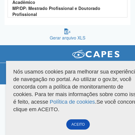
Acadêmico
Planalto
MP/DP: Mestrado Profissional e Doutorado
Profissional
Gerar arquivo XLS
Compatibilidade
Nós usamos cookies para melhorar sua experiênc
de navegação no portal. Ao utilizar o gov.br, você
Versão do sistema: 3.88.9
Copyright 2022 Capes. Todos os direitos reservados.
concorda com a política de monitoramento de
cookies. Para ter mais informações sobre como is
é feito, acesse
Política de cookies
.Se você concor
clique em ACEITO.
ACEITO