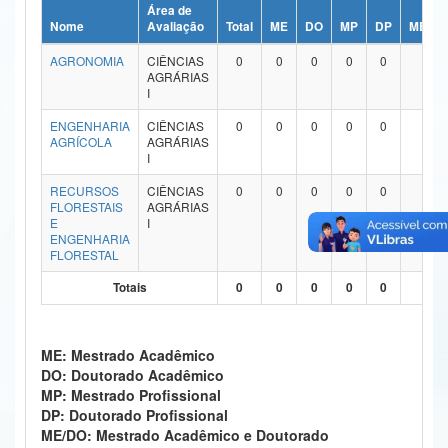
Área de
Ministério da Ciência, Tecnologia, Inovações e Comunicações
Nome
Avaliação
Total
ME
DO
MP
DP
ME/DO
AGRONOMIA
CIÊNCIAS
0
0
0
0
0
0
Ministério do Meio Ambiente
AGRÁRIAS
I
Ministério do Turismo
ENGENHARIA
CIÊNCIAS
0
0
0
0
0
0
AGRÍCOLA
AGRÁRIAS
Ministério do Desenvolvimento Regional
I
Controladoria-Geral da União
RECURSOS
CIÊNCIAS
0
0
0
0
0
0
FLORESTAIS
AGRÁRIAS
E
I
Ministério da Mulher, da Família e dos Direitos Humanos
ENGENHARIA
FLORESTAL
Secretaria-Geral
Totais
0
0
0
0
0
0
Secretaria de Governo
Gabinete de Segurança Institucional
ME: Mestrado Acadêmico
DO: Doutorado Acadêmico
Advocacia-Geral da União
MP: Mestrado Profissional
DP: Doutorado Profissional
Banco Central do Brasil
ME/DO: Mestrado Acadêmico e Doutorado