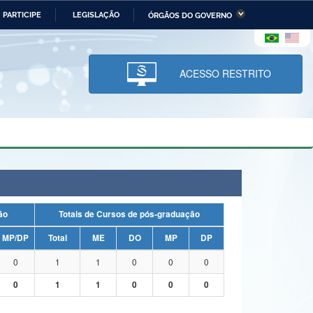
PARTICIPE
LEGISLAÇÃO
ÓRGÃOS DO GOVERNO
stério da Economia
Ministério da Infraestrutura
stério de Minas e Energia
Ministério da Ciência,
Tecnologia, Inovações e
ACESSO RESTRITO
Comunicações
tério da Mulher, da Família
Secretaria-Geral
s Direitos Humanos
lto
uação
Totais de Cursos de pós-graduação
MP/DP
Total
ME
DO
MP
DP
0
1
1
0
0
0
0
1
1
0
0
0