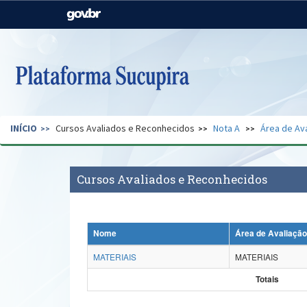
Casa Civil
Ministério da Justiça e
Segurança Pública
Ministério da Agricultura,
Ministério da Educação
Pecuária e Abastecimento
Ministério do Meio Ambiente
Ministério do Turismo
INÍCIO
Cursos Avaliados e Reconhecidos
Nota A
Área de Av
Secretaria de Governo
Gabinete de Segurança
Institucional
Cursos Avaliados e Reconhecidos
Nome
Área de Avaliação
MATERIAIS
MATERIAIS
Totais