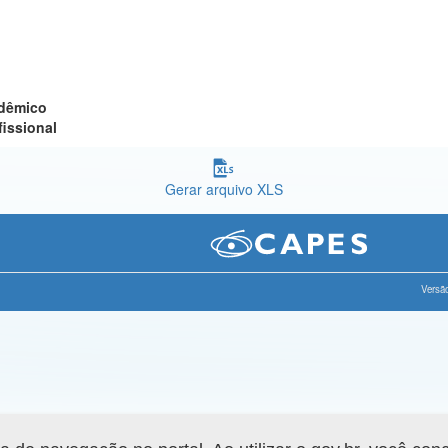
adêmico
fissional
Gerar arquivo XLS
Versão