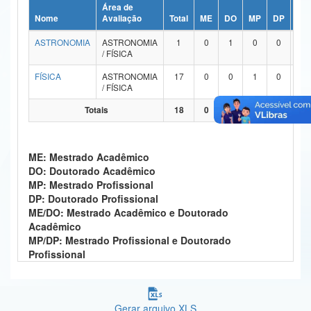
Área de
Ministério da Ciência, Tecnologia, Inovações e Comunicações
Nome
Avaliação
Total
ME
DO
MP
DP
ME
ASTRONOMIA
ASTRONOMIA
1
0
1
0
0
Ministério do Meio Ambiente
/ FÍSICA
Ministério do Turismo
FÍSICA
ASTRONOMIA
17
0
0
1
0
1
/ FÍSICA
Ministério do Desenvolvimento Regional
Totais
18
0
1
1
0
1
Controladoria-Geral da União
ME: Mestrado Acadêmico
Ministério da Mulher, da Família e dos Direitos Humanos
DO: Doutorado Acadêmico
MP: Mestrado Profissional
Secretaria-Geral
DP: Doutorado Profissional
ME/DO: Mestrado Acadêmico e Doutorado
Secretaria de Governo
Acadêmico
MP/DP: Mestrado Profissional e Doutorado
Gabinete de Segurança Institucional
Profissional
Advocacia-Geral da União
Banco Central do Brasil
Gerar arquivo XLS