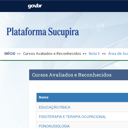
Casa Civil
Ministério da Justiça e
Segurança Pública
Ministério da Agricultura,
Ministério da Educação
Pecuária e Abastecimento
Ministério do Meio Ambiente
Ministério do Turismo
INÍCIO
Cursos Avaliados e Reconhecidos
Nota 5
Área de Ava
Secretaria de Governo
Gabinete de Segurança
Institucional
Cursos Avaliados e Reconhecidos
Nome
EDUCAÇÃO FÍSICA
FISIOTERAPIA E TERAPIA OCUPACIONAL
FONOAUDIOLOGIA