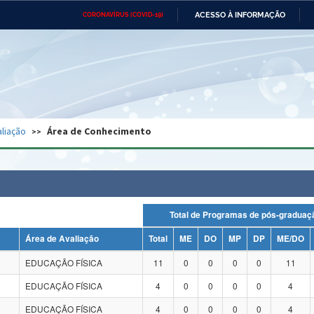
ACESSO À INFORMAÇÃO
CORONAVÍRUS (COVID-19)
Ministério da Defesa
Ministério das Relações
Mini
Exteriores
IR
PARA
O
CONTEÚDO
Ministério da Cidadania
Ministério da Saúde
Mini
Ministério do Desenvolvimento
Controladoria-Geral da União
Minis
Regional
e do
liação
Área de Conhecimento
Advocacia-Geral da União
Banco Central do Brasil
Plana
Total de Programas de pós-grad
Área de Avaliação
Total
ME
DO
MP
DP
ME/DO
EDUCAÇÃO FÍSICA
11
0
0
0
0
11
EDUCAÇÃO FÍSICA
4
0
0
0
0
4
EDUCAÇÃO FÍSICA
4
0
0
0
0
4