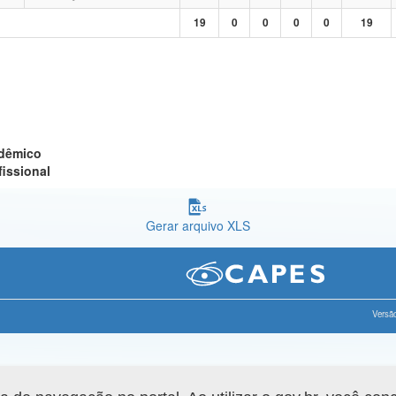
19
0
0
0
0
19
adêmico
fissional
Gerar arquivo XLS
Versão