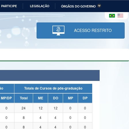
PARTICIPE
LEGISLAÇÃO
ÓRGÃOS DO GOVERNO
stério da Economia
Ministério da Infraestrutura
stério de Minas e Energia
Ministério da Ciência,
Tecnologia, Inovações e
ACESSO RESTRITO
Comunicações
tério da Mulher, da Família
Secretaria-Geral
s Direitos Humanos
lto
uação
Totais de Cursos de pós-graduação
MP/DP
Total
ME
DO
MP
DP
0
24
12
12
0
0
0
8
4
4
0
0
0
8
4
4
0
0