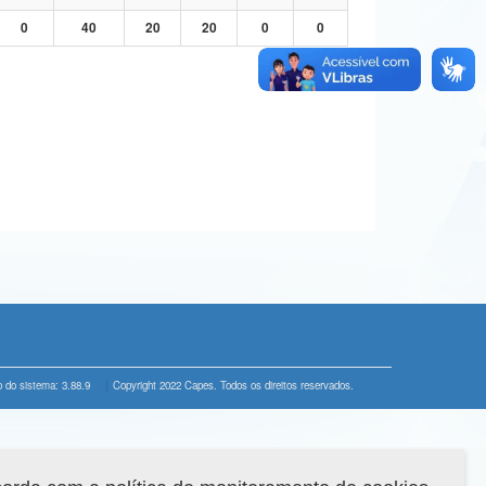
0
40
20
20
0
0
 do sistema: 3.88.9
Copyright 2022 Capes. Todos os direitos reservados.