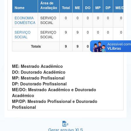
Área de
Ministério da Ciência, Tecnologia, Inovações e Comunicações
Nome
Avaliação
Total
ME
DO
MP
DP
ME/DO
ECONOMIA
SERVIÇO
0
0
0
0
0
0
Ministério do Meio Ambiente
DOMÉSTICA
SOCIAL
Ministério do Turismo
SERVIÇO
SERVIÇO
9
9
0
0
0
0
SOCIAL
SOCIAL
Ministério do Desenvolvimento Regional
Totais
9
9
0
0
0
0
Controladoria-Geral da União
ME: Mestrado Acadêmico
Ministério da Mulher, da Família e dos Direitos Humanos
DO: Doutorado Acadêmico
MP: Mestrado Profissional
Secretaria-Geral
DP: Doutorado Profissional
ME/DO: Mestrado Acadêmico e Doutorado
Secretaria de Governo
Acadêmico
MP/DP: Mestrado Profissional e Doutorado
Gabinete de Segurança Institucional
Profissional
Advocacia-Geral da União
Banco Central do Brasil
Gerar arquivo XLS