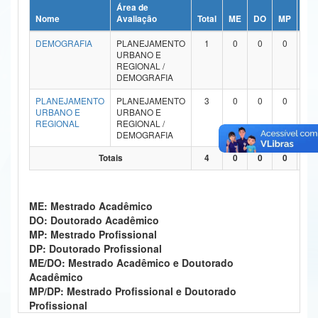
Área de
Ministério da Ciência, Tecnologia, Inovações e Comunicações
Nome
Avaliação
Total
ME
DO
MP
DP
DEMOGRAFIA
PLANEJAMENTO
1
0
0
0
0
Ministério do Meio Ambiente
URBANO E
REGIONAL /
Ministério do Turismo
DEMOGRAFIA
PLANEJAMENTO
PLANEJAMENTO
3
0
0
0
0
Ministério do Desenvolvimento Regional
URBANO E
URBANO E
REGIONAL
REGIONAL /
Controladoria-Geral da União
DEMOGRAFIA
Totais
4
0
0
0
0
Ministério da Mulher, da Família e dos Direitos Humanos
Secretaria-Geral
ME: Mestrado Acadêmico
Secretaria de Governo
DO: Doutorado Acadêmico
MP: Mestrado Profissional
Gabinete de Segurança Institucional
DP: Doutorado Profissional
ME/DO: Mestrado Acadêmico e Doutorado
Advocacia-Geral da União
Acadêmico
MP/DP: Mestrado Profissional e Doutorado
Banco Central do Brasil
Profissional