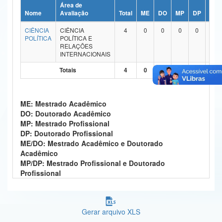
Área de
Ministério da Ciência, Tecnologia, Inovações e Comunicações
Nome
Avaliação
Total
ME
DO
MP
DP
ME/
CIÊNCIA
CIÊNCIA
4
0
0
0
0
4
Ministério do Meio Ambiente
POLÍTICA
POLÍTICA E
RELAÇÕES
Ministério do Turismo
INTERNACIONAIS
Totais
4
0
0
0
0
4
Ministério do Desenvolvimento Regional
Controladoria-Geral da União
ME: Mestrado Acadêmico
Ministério da Mulher, da Família e dos Direitos Humanos
DO: Doutorado Acadêmico
MP: Mestrado Profissional
Secretaria-Geral
DP: Doutorado Profissional
ME/DO: Mestrado Acadêmico e Doutorado
Secretaria de Governo
Acadêmico
MP/DP: Mestrado Profissional e Doutorado
Gabinete de Segurança Institucional
Profissional
Advocacia-Geral da União
Gerar arquivo XLS
Banco Central do Brasil