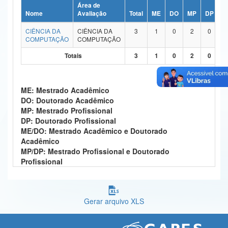
Área de
Ministério da Ciência, Tecnologia, Inovações e Comunicações
Nome
Avaliação
Total
ME
DO
MP
DP
M
CIÊNCIA DA
CIÊNCIA DA
3
1
0
2
0
Ministério do Meio Ambiente
COMPUTAÇÃO
COMPUTAÇÃO
Ministério do Turismo
Totais
3
1
0
2
0
Ministério do Desenvolvimento Regional
ME: Mestrado Acadêmico
Controladoria-Geral da União
DO: Doutorado Acadêmico
MP: Mestrado Profissional
Ministério da Mulher, da Família e dos Direitos Humanos
DP: Doutorado Profissional
ME/DO: Mestrado Acadêmico e Doutorado
Secretaria-Geral
Acadêmico
MP/DP: Mestrado Profissional e Doutorado
Secretaria de Governo
Profissional
Gabinete de Segurança Institucional
Advocacia-Geral da União
Gerar arquivo XLS
Banco Central do Brasil