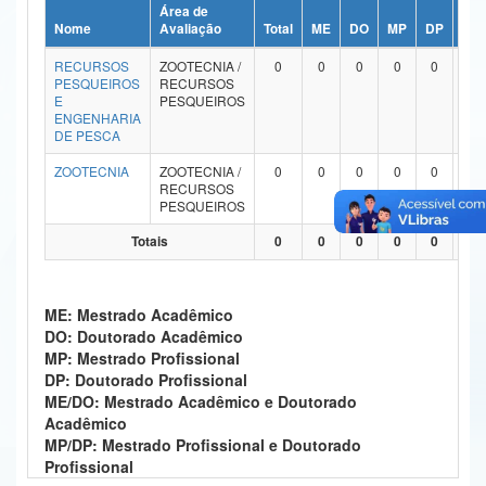
Área de
Ministério da Ciência, Tecnologia, Inovações e Comunicações
Nome
Avaliação
Total
ME
DO
MP
DP
ME
RECURSOS
ZOOTECNIA /
0
0
0
0
0
Ministério do Meio Ambiente
PESQUEIROS
RECURSOS
E
PESQUEIROS
Ministério do Turismo
ENGENHARIA
DE PESCA
Ministério do Desenvolvimento Regional
ZOOTECNIA
ZOOTECNIA /
0
0
0
0
0
RECURSOS
Controladoria-Geral da União
PESQUEIROS
Totais
0
0
0
0
0
Ministério da Mulher, da Família e dos Direitos Humanos
Secretaria-Geral
ME: Mestrado Acadêmico
Secretaria de Governo
DO: Doutorado Acadêmico
MP: Mestrado Profissional
Gabinete de Segurança Institucional
DP: Doutorado Profissional
ME/DO: Mestrado Acadêmico e Doutorado
Advocacia-Geral da União
Acadêmico
MP/DP: Mestrado Profissional e Doutorado
Banco Central do Brasil
Profissional