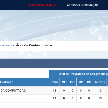
ACESSO À INFORMAÇÃO
CORONAVÍRUS (COVID-19)
Ministério da Defesa
Ministério das Relações
Mini
Exteriores
IR
PARA
O
CONTEÚDO
Ministério da Cidadania
Ministério da Saúde
Mini
Ministério do Desenvolvimento
Controladoria-Geral da União
Minis
Regional
e do
liação
Área de Conhecimento
Advocacia-Geral da União
Banco Central do Brasil
Plana
Total de Programas de pós-grad
Avaliação
Total
ME
DO
MP
DP
ME/DO
A DA COMPUTAÇÃO
13
0
0
0
0
13
13
0
0
0
0
13