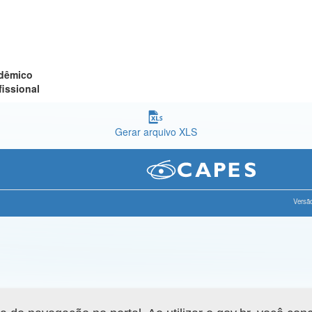
adêmico
fissional
Gerar arquivo XLS
Versão