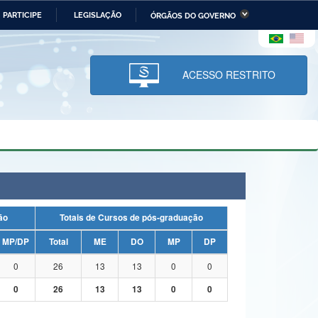
PARTICIPE
LEGISLAÇÃO
ÓRGÃOS DO GOVERNO
stério da Economia
Ministério da Infraestrutura
stério de Minas e Energia
Ministério da Ciência,
Tecnologia, Inovações e
ACESSO RESTRITO
Comunicações
tério da Mulher, da Família
Secretaria-Geral
s Direitos Humanos
lto
uação
Totais de Cursos de pós-graduação
MP/DP
Total
ME
DO
MP
DP
0
26
13
13
0
0
0
26
13
13
0
0