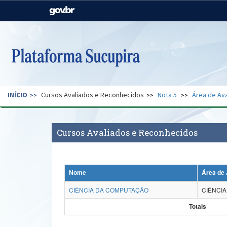
Casa Civil
Ministério da Justiça e
Segurança Pública
Ministério da Agricultura,
Ministério da Educação
Pecuária e Abastecimento
Ministério do Meio Ambiente
Ministério do Turismo
INÍCIO
Cursos Avaliados e Reconhecidos
Nota 5
Área de Ava
Secretaria de Governo
Gabinete de Segurança
Institucional
Cursos Avaliados e Reconhecidos
Nome
Área de 
CIÊNCIA DA COMPUTAÇÃO
CIÊNCI
Totais