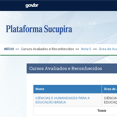
Casa Civil
Ministério da Justiça e
Segurança Pública
Ministério da Agricultura,
Ministério da Educação
Pecuária e Abastecimento
Ministério do Meio Ambiente
Ministério do Turismo
INÍCIO
Cursos Avaliados e Reconhecidos
Nota 5
Área de Ava
Secretaria de Governo
Gabinete de Segurança
Institucional
Cursos Avaliados e Reconhecidos
Nome
Área de 
CIÊNCIAS E HUMANIDADES PARA A
CIÊNCIA
EDUCAÇÃO BÁSICA
EDUCAÇ
Totais