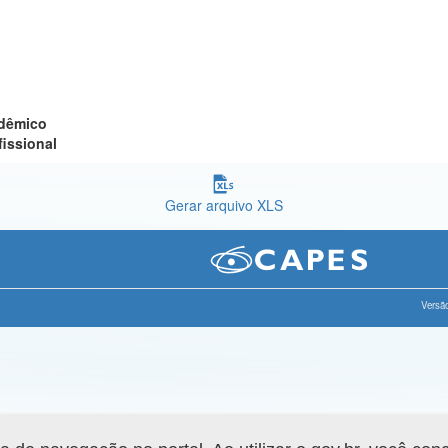
adêmico
fissional
Gerar arquivo XLS
Versão