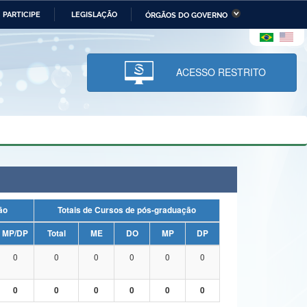
PARTICIPE
LEGISLAÇÃO
ÓRGÃOS DO GOVERNO
stério da Economia
Ministério da Infraestrutura
stério de Minas e Energia
Ministério da Ciência,
Tecnologia, Inovações e
ACESSO RESTRITO
Comunicações
tério da Mulher, da Família
Secretaria-Geral
s Direitos Humanos
lto
uação
Totais de Cursos de pós-graduação
MP/DP
Total
ME
DO
MP
DP
0
0
0
0
0
0
0
0
0
0
0
0