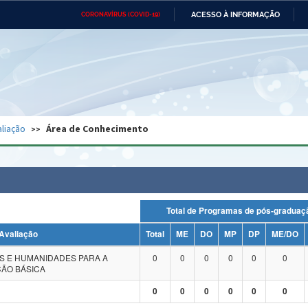
ACESSO À INFORMAÇÃO
CORONAVÍRUS (COVID-19)
Ministério da Defesa
Ministério das Relações
Mini
Exteriores
IR
PARA
O
CONTEÚDO
Ministério da Cidadania
Ministério da Saúde
Mini
Ministério do Desenvolvimento
Controladoria-Geral da União
Minis
Regional
e do
liação
Área de Conhecimento
Advocacia-Geral da União
Banco Central do Brasil
Plana
Total de Programas de pós-grad
Avaliação
Total
ME
DO
MP
DP
ME/DO
S E HUMANIDADES PARA A
0
0
0
0
0
0
ÃO BÁSICA
0
0
0
0
0
0