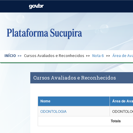
Casa Civil
Ministério da Justiça e
Segurança Pública
Ministério da Agricultura,
Ministério da Educação
Pecuária e Abastecimento
Ministério do Meio Ambiente
Ministério do Turismo
INÍCIO
Cursos Avaliados e Reconhecidos
Nota 6
Área de Ava
Secretaria de Governo
Gabinete de Segurança
Institucional
Cursos Avaliados e Reconhecidos
Nome
Área de Ava
ODONTOLOGIA
ODONTOLO
Totais