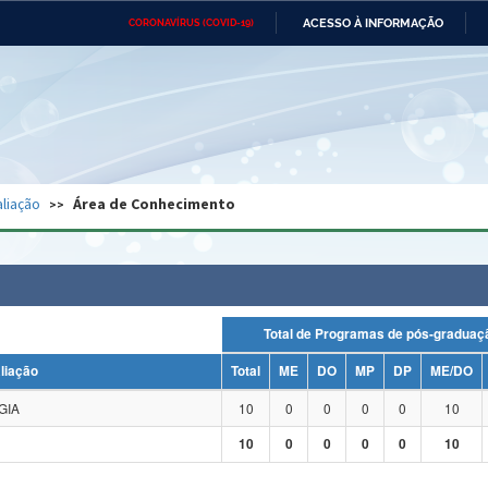
ACESSO À INFORMAÇÃO
CORONAVÍRUS (COVID-19)
Ministério da Defesa
Ministério das Relações
Mini
Exteriores
IR
PARA
O
CONTEÚDO
Ministério da Cidadania
Ministério da Saúde
Mini
Ministério do Desenvolvimento
Controladoria-Geral da União
Minis
Regional
e do
liação
Área de Conhecimento
Advocacia-Geral da União
Banco Central do Brasil
Plana
Total de Programas de pós-grad
liação
Total
ME
DO
MP
DP
ME/DO
GIA
10
0
0
0
0
10
10
0
0
0
0
10