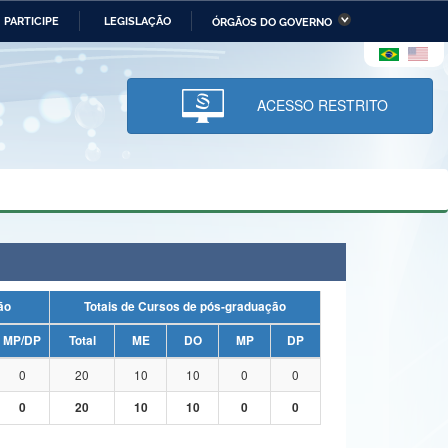
PARTICIPE
LEGISLAÇÃO
ÓRGÃOS DO GOVERNO
stério da Economia
Ministério da Infraestrutura
stério de Minas e Energia
Ministério da Ciência,
Tecnologia, Inovações e
ACESSO RESTRITO
Comunicações
tério da Mulher, da Família
Secretaria-Geral
s Direitos Humanos
lto
uação
Totais de Cursos de pós-graduação
MP/DP
Total
ME
DO
MP
DP
0
20
10
10
0
0
0
20
10
10
0
0