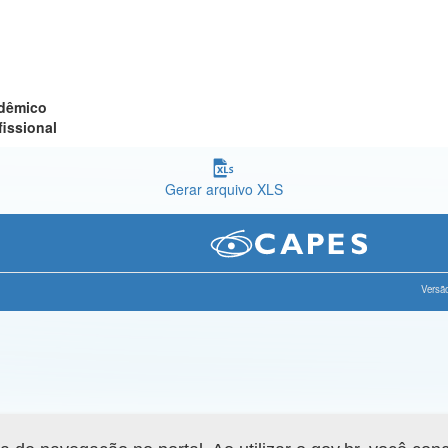
adêmico
fissional
Gerar arquivo XLS
Versão