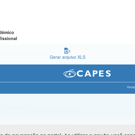
adêmico
fissional
Gerar arquivo XLS
Versão