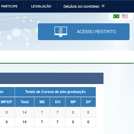
PARTICIPE
LEGISLAÇÃO
ÓRGÃOS DO GOVERNO
stério da Economia
Ministério da Infraestrutura
stério de Minas e Energia
Ministério da Ciência,
Tecnologia, Inovações e
ACESSO RESTRITO
Comunicações
tério da Mulher, da Família
Secretaria-Geral
s Direitos Humanos
lto
uação
Totais de Cursos de pós-graduação
MP/DP
Total
ME
DO
MP
DP
0
14
7
7
0
0
0
14
7
7
0
0