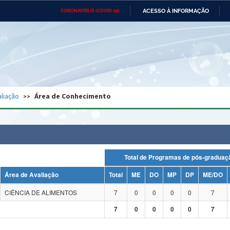
ACESSO À INFORMAÇÃO
CORONAVÍRUS (COVID-19)
Ministério da Defesa
Ministério das Relações
Mini
Exteriores
IR
PARA
O
CONTEÚDO
Ministério da Cidadania
Ministério da Saúde
Mini
Ministério do Desenvolvimento
Controladoria-Geral da União
Minis
Regional
e do
liação
Área de Conhecimento
Advocacia-Geral da União
Banco Central do Brasil
Plana
Total de Programas de pós-grad
Área de Avaliação
Total
ME
DO
MP
DP
ME/DO
CIÊNCIA DE ALIMENTOS
7
0
0
0
0
7
7
0
0
0
0
7