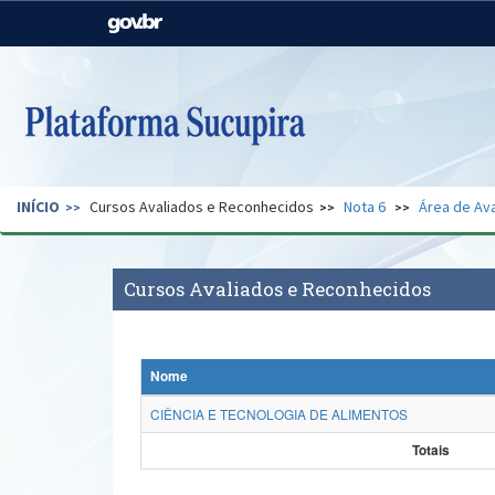
Casa Civil
Ministério da Justiça e
Segurança Pública
Ministério da Agricultura,
Ministério da Educação
Pecuária e Abastecimento
Ministério do Meio Ambiente
Ministério do Turismo
INÍCIO
Cursos Avaliados e Reconhecidos
Nota 6
Área de Ava
Secretaria de Governo
Gabinete de Segurança
Institucional
Cursos Avaliados e Reconhecidos
Nome
CIÊNCIA E TECNOLOGIA DE ALIMENTOS
Totais