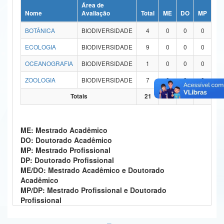
Área de
Ministério da Ciência, Tecnologia, Inovações e Comunicações
Nome
Avaliação
Total
ME
DO
MP
DP
BOTÂNICA
BIODIVERSIDADE
4
0
0
0
0
Ministério do Meio Ambiente
ECOLOGIA
BIODIVERSIDADE
9
0
0
0
0
Ministério do Turismo
OCEANOGRAFIA
BIODIVERSIDADE
1
0
0
0
0
Ministério do Desenvolvimento Regional
ZOOLOGIA
BIODIVERSIDADE
7
0
0
0
0
Controladoria-Geral da União
Totais
21
0
0
0
0
Ministério da Mulher, da Família e dos Direitos Humanos
ME: Mestrado Acadêmico
Secretaria-Geral
DO: Doutorado Acadêmico
MP: Mestrado Profissional
Secretaria de Governo
DP: Doutorado Profissional
ME/DO: Mestrado Acadêmico e Doutorado
Gabinete de Segurança Institucional
Acadêmico
MP/DP: Mestrado Profissional e Doutorado
Advocacia-Geral da União
Profissional
Banco Central do Brasil