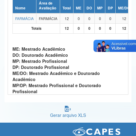
Área de
Ministério da Ciência, Tecnologia, Inovações e Comunicações
Nome
Avaliação
Total
ME
DO
MP
DP
ME/DO
FARMÁCIA
FARMÁCIA
12
0
0
0
0
12
Ministério do Meio Ambiente
Totais
12
0
0
0
0
12
Ministério do Turismo
Ministério do Desenvolvimento Regional
ME: Mestrado Acadêmico
DO: Doutorado Acadêmico
Controladoria-Geral da União
MP: Mestrado Profissional
DP: Doutorado Profissional
Ministério da Mulher, da Família e dos Direitos Humanos
ME/DO: Mestrado Acadêmico e Doutorado
Acadêmico
Secretaria-Geral
MP/DP: Mestrado Profissional e Doutorado
Profissional
Secretaria de Governo
Gabinete de Segurança Institucional
Gerar arquivo XLS
Advocacia-Geral da União
Banco Central do Brasil