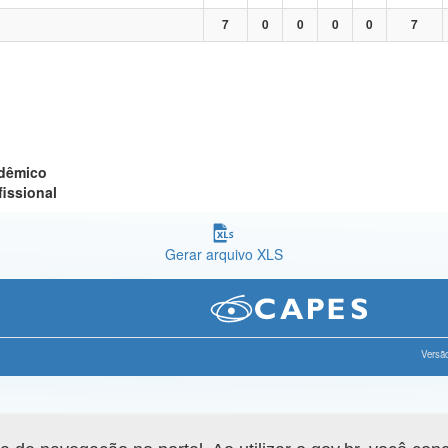
7
0
0
0
0
7
adêmico
fissional
Gerar arquivo XLS
Versão