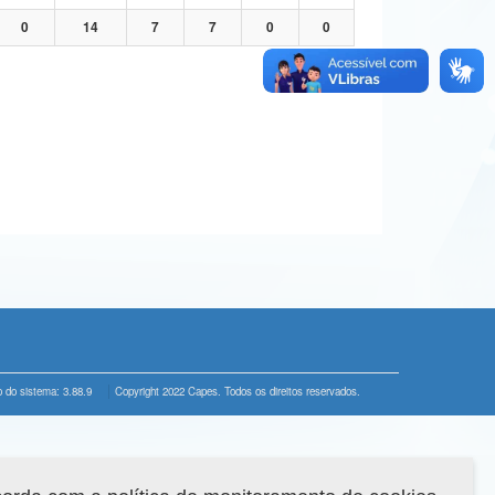
0
14
7
7
0
0
 do sistema: 3.88.9
Copyright 2022 Capes. Todos os direitos reservados.