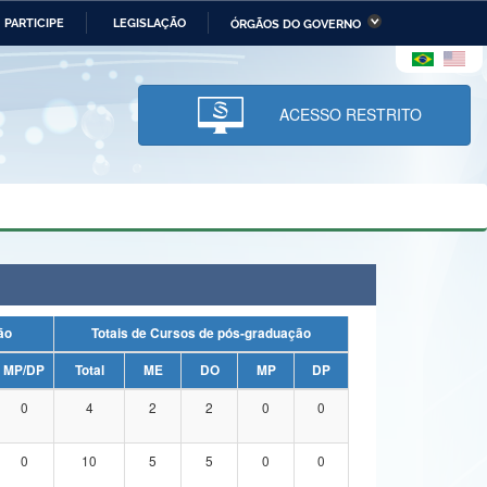
PARTICIPE
LEGISLAÇÃO
ÓRGÃOS DO GOVERNO
stério da Economia
Ministério da Infraestrutura
stério de Minas e Energia
Ministério da Ciência,
Tecnologia, Inovações e
ACESSO RESTRITO
Comunicações
tério da Mulher, da Família
Secretaria-Geral
s Direitos Humanos
lto
uação
Totais de Cursos de pós-graduação
MP/DP
Total
ME
DO
MP
DP
0
4
2
2
0
0
0
10
5
5
0
0