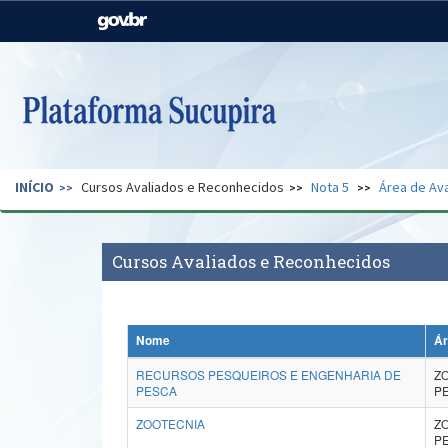
Casa Civil
Ministério da Justiça e
Segurança Pública
Ministério da Agricultura,
Ministério da Educação
Pecuária e Abastecimento
Ministério do Meio Ambiente
Ministério do Turismo
INÍCIO
Cursos Avaliados e Reconhecidos
Nota 5
Área de Ava
Secretaria de Governo
Gabinete de Segurança
Institucional
Cursos Avaliados e Reconhecidos
Nome
Ár
RECURSOS PESQUEIROS E ENGENHARIA DE
Z
PESCA
P
ZOOTECNIA
Z
P