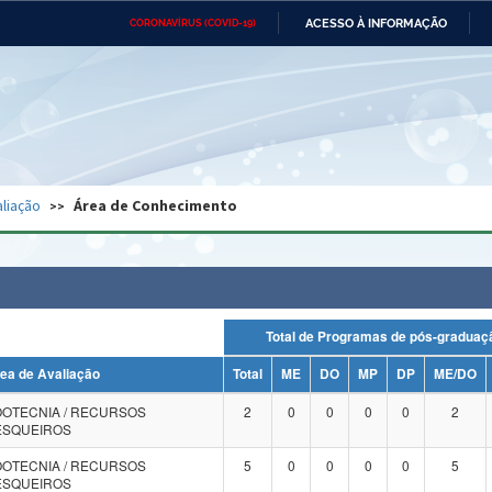
ACESSO À INFORMAÇÃO
CORONAVÍRUS (COVID-19)
Ministério da Defesa
Ministério das Relações
Mini
Exteriores
IR
PARA
O
CONTEÚDO
Ministério da Cidadania
Ministério da Saúde
Mini
Ministério do Desenvolvimento
Controladoria-Geral da União
Minis
Regional
e do
liação
Área de Conhecimento
Advocacia-Geral da União
Banco Central do Brasil
Plana
Total de Programas de pós-grad
ea de Avaliação
Total
ME
DO
MP
DP
ME/DO
OOTECNIA / RECURSOS
2
0
0
0
0
2
ESQUEIROS
OOTECNIA / RECURSOS
5
0
0
0
0
5
ESQUEIROS