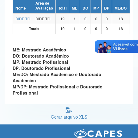
Área de
Ministério da Ciência, Tecnologia, Inovações e Comunicações
Nome
Avaliação
Total
ME
DO
MP
DP
ME/DO
MP
DIREITO
DIREITO
19
1
0
0
0
18
Ministério do Meio Ambiente
Totais
19
1
0
0
0
18
Ministério do Turismo
Ministério do Desenvolvimento Regional
ME: Mestrado Acadêmico
DO: Doutorado Acadêmico
Controladoria-Geral da União
MP: Mestrado Profissional
DP: Doutorado Profissional
Ministério da Mulher, da Família e dos Direitos Humanos
ME/DO: Mestrado Acadêmico e Doutorado
Acadêmico
Secretaria-Geral
MP/DP: Mestrado Profissional e Doutorado
Profissional
Secretaria de Governo
Gabinete de Segurança Institucional
Gerar arquivo XLS
Advocacia-Geral da União
Banco Central do Brasil