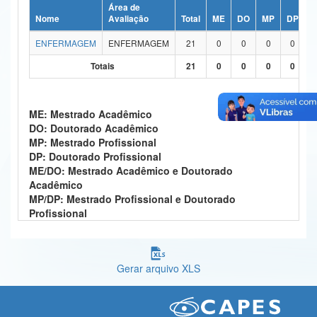
Área de
Ministério da Ciência, Tecnologia, Inovações e Comunicações
Nome
Avaliação
Total
ME
DO
MP
DP
M
ENFERMAGEM
ENFERMAGEM
21
0
0
0
0
Ministério do Meio Ambiente
Totais
21
0
0
0
0
Ministério do Turismo
Ministério do Desenvolvimento Regional
ME: Mestrado Acadêmico
DO: Doutorado Acadêmico
Controladoria-Geral da União
MP: Mestrado Profissional
DP: Doutorado Profissional
Ministério da Mulher, da Família e dos Direitos Humanos
ME/DO: Mestrado Acadêmico e Doutorado
Acadêmico
Secretaria-Geral
MP/DP: Mestrado Profissional e Doutorado
Profissional
Secretaria de Governo
Gabinete de Segurança Institucional
Gerar arquivo XLS
Advocacia-Geral da União
Banco Central do Brasil