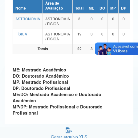
Área de
Ministério da Ciência, Tecnologia, Inovações e Comunicações
Nome
Avaliação
Total
ME
DO
MP
DP
ME
ASTRONOMIA
ASTRONOMIA
3
0
0
0
0
Ministério do Meio Ambiente
/ FÍSICA
Ministério do Turismo
FÍSICA
ASTRONOMIA
19
3
0
0
0
1
/ FÍSICA
Ministério do Desenvolvimento Regional
Totais
22
3
0
0
0
1
Controladoria-Geral da União
ME: Mestrado Acadêmico
Ministério da Mulher, da Família e dos Direitos Humanos
DO: Doutorado Acadêmico
MP: Mestrado Profissional
Secretaria-Geral
DP: Doutorado Profissional
ME/DO: Mestrado Acadêmico e Doutorado
Secretaria de Governo
Acadêmico
MP/DP: Mestrado Profissional e Doutorado
Gabinete de Segurança Institucional
Profissional
Advocacia-Geral da União
Banco Central do Brasil
Gerar arquivo XLS