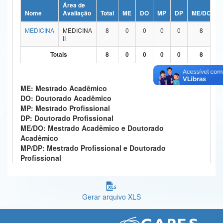
Área de
Ministério da Ciência, Tecnologia, Inovações e Comunicações
Nome
Avaliação
Total
ME
DO
MP
DP
ME/DO
MEDICINA
MEDICINA
8
0
0
0
0
8
Ministério do Meio Ambiente
II
Ministério do Turismo
Totais
8
0
0
0
0
8
Ministério do Desenvolvimento Regional
ME: Mestrado Acadêmico
Controladoria-Geral da União
DO: Doutorado Acadêmico
MP: Mestrado Profissional
Ministério da Mulher, da Família e dos Direitos Humanos
DP: Doutorado Profissional
ME/DO: Mestrado Acadêmico e Doutorado
Secretaria-Geral
Acadêmico
MP/DP: Mestrado Profissional e Doutorado
Secretaria de Governo
Profissional
Gabinete de Segurança Institucional
Advocacia-Geral da União
Gerar arquivo XLS
Banco Central do Brasil