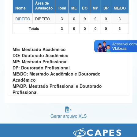
Área de
Ministério da Ciência, Tecnologia, Inovações e Comunicações
Nome
Avaliação
Total
ME
DO
MP
DP
ME/DO
MP
DIREITO
DIREITO
3
0
0
0
0
3
Ministério do Meio Ambiente
Totais
3
0
0
0
0
3
Ministério do Turismo
Ministério do Desenvolvimento Regional
ME: Mestrado Acadêmico
DO: Doutorado Acadêmico
Controladoria-Geral da União
MP: Mestrado Profissional
DP: Doutorado Profissional
Ministério da Mulher, da Família e dos Direitos Humanos
ME/DO: Mestrado Acadêmico e Doutorado
Acadêmico
Secretaria-Geral
MP/DP: Mestrado Profissional e Doutorado
Profissional
Secretaria de Governo
Gabinete de Segurança Institucional
Gerar arquivo XLS
Advocacia-Geral da União
Banco Central do Brasil