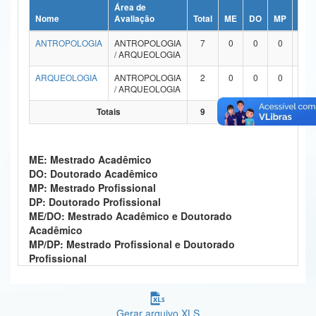
Área de
Ministério da Ciência, Tecnologia, Inovações e Comunicações
Nome
Avaliação
Total
ME
DO
MP
DP
ANTROPOLOGIA
ANTROPOLOGIA
7
0
0
0
0
Ministério do Meio Ambiente
/ ARQUEOLOGIA
Ministério do Turismo
ARQUEOLOGIA
ANTROPOLOGIA
2
0
0
0
0
/ ARQUEOLOGIA
Ministério do Desenvolvimento Regional
Totais
9
0
0
0
0
Controladoria-Geral da União
ME: Mestrado Acadêmico
Ministério da Mulher, da Família e dos Direitos Humanos
DO: Doutorado Acadêmico
MP: Mestrado Profissional
Secretaria-Geral
DP: Doutorado Profissional
ME/DO: Mestrado Acadêmico e Doutorado
Secretaria de Governo
Acadêmico
MP/DP: Mestrado Profissional e Doutorado
Gabinete de Segurança Institucional
Profissional
Advocacia-Geral da União
Banco Central do Brasil
Gerar arquivo XLS