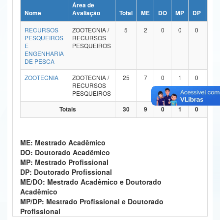
Área de
Ministério da Ciência, Tecnologia, Inovações e Comunicações
Nome
Avaliação
Total
ME
DO
MP
DP
ME
RECURSOS
ZOOTECNIA /
5
2
0
0
0
Ministério do Meio Ambiente
PESQUEIROS
RECURSOS
E
PESQUEIROS
Ministério do Turismo
ENGENHARIA
DE PESCA
Ministério do Desenvolvimento Regional
ZOOTECNIA
ZOOTECNIA /
25
7
0
1
0
1
RECURSOS
Controladoria-Geral da União
PESQUEIROS
Totais
30
9
0
1
0
2
Ministério da Mulher, da Família e dos Direitos Humanos
Secretaria-Geral
ME: Mestrado Acadêmico
Secretaria de Governo
DO: Doutorado Acadêmico
MP: Mestrado Profissional
Gabinete de Segurança Institucional
DP: Doutorado Profissional
ME/DO: Mestrado Acadêmico e Doutorado
Advocacia-Geral da União
Acadêmico
MP/DP: Mestrado Profissional e Doutorado
Banco Central do Brasil
Profissional