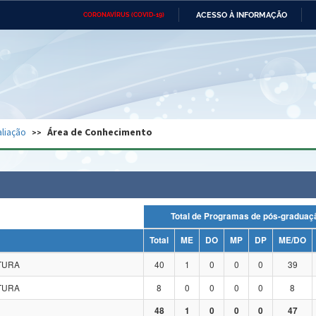
ACESSO À INFORMAÇÃO
CORONAVÍRUS (COVID-19)
Ministério da Defesa
Ministério das Relações
Mini
Exteriores
IR
PARA
O
CONTEÚDO
Ministério da Cidadania
Ministério da Saúde
Mini
Ministério do Desenvolvimento
Controladoria-Geral da União
Minis
Regional
e do
liação
Área de Conhecimento
Advocacia-Geral da União
Banco Central do Brasil
Plana
Total de Programas de pós-grad
Total
ME
DO
MP
DP
ME/DO
ATURA
40
1
0
0
0
39
ATURA
8
0
0
0
0
8
48
1
0
0
0
47