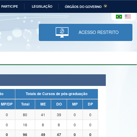
PARTICIPE
LEGISLAÇÃO
ÓRGÃOS DO GOVERNO
stério da Economia
Ministério da Infraestrutura
stério de Minas e Energia
Ministério da Ciência,
Tecnologia, Inovações e
ACESSO RESTRITO
Comunicações
tério da Mulher, da Família
Secretaria-Geral
s Direitos Humanos
lto
uação
Totais de Cursos de pós-graduação
MP/DP
Total
ME
DO
MP
DP
0
80
41
39
0
0
0
16
8
8
0
0
0
96
49
47
0
0