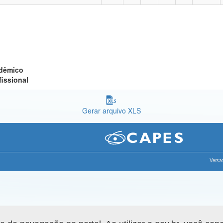
adêmico
fissional
Gerar arquivo XLS
Versão