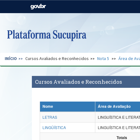
Casa Civil
Ministério da Justiça e
Segurança Pública
Ministério da Agricultura,
Ministério da Educação
Pecuária e Abastecimento
Ministério do Meio Ambiente
Ministério do Turismo
INÍCIO
Cursos Avaliados e Reconhecidos
Nota 5
Área de Ava
Secretaria de Governo
Gabinete de Segurança
Institucional
Cursos Avaliados e Reconhecidos
Nome
Área de Avaliação
LETRAS
LINGUÍSTICA E LITER
LINGÜÍSTICA
LINGUÍSTICA E LITER
Totais