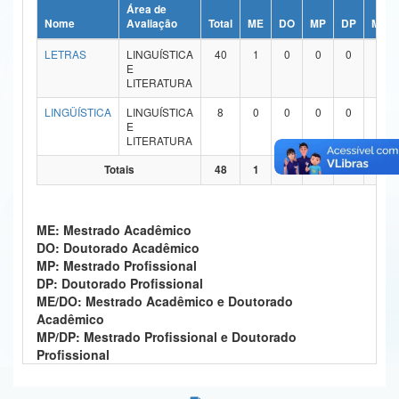
Área de
Ministério da Ciência, Tecnologia, Inovações e Comunicações
Nome
Avaliação
Total
ME
DO
MP
DP
ME/
LETRAS
LINGUÍSTICA
40
1
0
0
0
39
Ministério do Meio Ambiente
E
LITERATURA
Ministério do Turismo
LINGÜÍSTICA
LINGUÍSTICA
8
0
0
0
0
8
E
Ministério do Desenvolvimento Regional
LITERATURA
Controladoria-Geral da União
Totais
48
1
0
0
0
47
Ministério da Mulher, da Família e dos Direitos Humanos
ME: Mestrado Acadêmico
Secretaria-Geral
DO: Doutorado Acadêmico
MP: Mestrado Profissional
Secretaria de Governo
DP: Doutorado Profissional
ME/DO: Mestrado Acadêmico e Doutorado
Gabinete de Segurança Institucional
Acadêmico
MP/DP: Mestrado Profissional e Doutorado
Advocacia-Geral da União
Profissional
Banco Central do Brasil