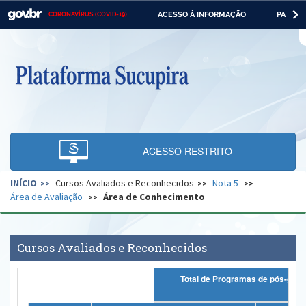
ACESSO À INFORMAÇÃO
PARTICI
CORONAVÍRUS (COVID-19)
Casa Civil
IR
PARA
O
Ministério da Justiça e Segurança Pública
CONTEÚDO
Ministério da Defesa
Ministério das Relações Exteriores
Ministério da Economia
ACESSO RESTRITO
Ministério da Infraestrutura
INÍCIO
Cursos Avaliados e Reconhecidos
Nota 5
Ministério da Agricultura, Pecuária e Abastecimento
Área de Avaliação
Área de Conhecimento
Ministério da Educação
Ministério da Cidadania
Cursos Avaliados e Reconhecidos
Ministério da Saúde
Total de Programas de
Ministério de Minas e Energia