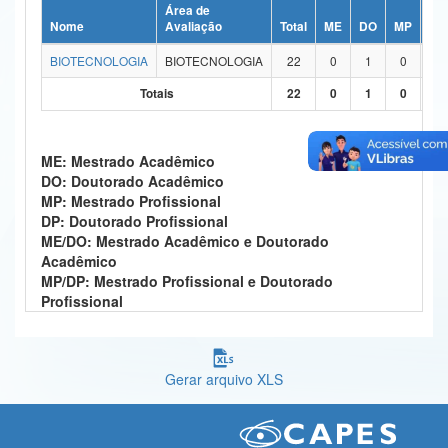
Área de
Ministério da Ciência, Tecnologia, Inovações e Comunicações
Nome
Avaliação
Total
ME
DO
MP
DP
BIOTECNOLOGIA
BIOTECNOLOGIA
22
0
1
0
0
Ministério do Meio Ambiente
Totais
22
0
1
0
0
Ministério do Turismo
Ministério do Desenvolvimento Regional
ME: Mestrado Acadêmico
DO: Doutorado Acadêmico
Controladoria-Geral da União
MP: Mestrado Profissional
DP: Doutorado Profissional
Ministério da Mulher, da Família e dos Direitos Humanos
ME/DO: Mestrado Acadêmico e Doutorado
Acadêmico
Secretaria-Geral
MP/DP: Mestrado Profissional e Doutorado
Profissional
Secretaria de Governo
Gabinete de Segurança Institucional
Gerar arquivo XLS
Advocacia-Geral da União
Banco Central do Brasil