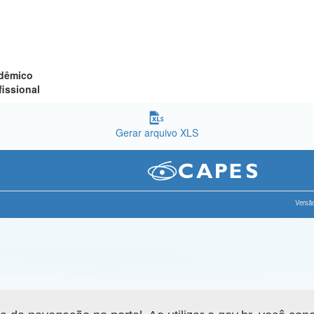
adêmico
fissional
Gerar arquivo XLS
Versão