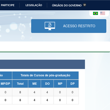
PARTICIPE
LEGISLAÇÃO
ÓRGÃOS DO GOVERNO
stério da Economia
Ministério da Infraestrutura
stério de Minas e Energia
Ministério da Ciência,
Tecnologia, Inovações e
ACESSO RESTRITO
Comunicações
tério da Mulher, da Família
Secretaria-Geral
s Direitos Humanos
lto
uação
Totais de Cursos de pós-graduação
MP/DP
Total
ME
DO
MP
DP
0
8
4
4
0
0
0
8
4
4
0
0