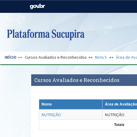
Casa Civil
Ministério da Justiça e
Segurança Pública
Ministério da Agricultura,
Ministério da Educação
Pecuária e Abastecimento
Ministério do Meio Ambiente
Ministério do Turismo
INÍCIO
Cursos Avaliados e Reconhecidos
Nota 5
Área de Ava
Secretaria de Governo
Gabinete de Segurança
Institucional
Cursos Avaliados e Reconhecidos
Nome
Área de Avaliação
NUTRIÇÃO
NUTRIÇÃO
Totais