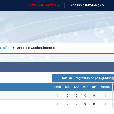
ACESSO À INFORMAÇÃO
CORONAVÍRUS (COVID-19)
Ministério da Defesa
Ministério das Relações
Mini
Exteriores
IR
PARA
O
CONTEÚDO
Ministério da Cidadania
Ministério da Saúde
Mini
Ministério do Desenvolvimento
Controladoria-Geral da União
Minis
Regional
e do
liação
Área de Conhecimento
Advocacia-Geral da União
Banco Central do Brasil
Plana
Total de Programas de pós-grad
Total
ME
DO
MP
DP
ME/DO
4
0
0
0
0
4
4
0
0
0
0
4