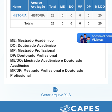
Área de
Ministério da Ciência, Tecnologia, Inovações e Comunicações
Nome
Avaliação
Total
ME
DO
MP
DP
ME/DO
M
HISTÓRIA
HISTÓRIA
23
0
0
0
0
20
Ministério do Meio Ambiente
Totais
23
0
0
0
0
20
Ministério do Turismo
Ministério do Desenvolvimento Regional
ME: Mestrado Acadêmico
DO: Doutorado Acadêmico
Controladoria-Geral da União
MP: Mestrado Profissional
DP: Doutorado Profissional
Ministério da Mulher, da Família e dos Direitos Humanos
ME/DO: Mestrado Acadêmico e Doutorado
Acadêmico
Secretaria-Geral
MP/DP: Mestrado Profissional e Doutorado
Profissional
Secretaria de Governo
Gabinete de Segurança Institucional
Gerar arquivo XLS
Advocacia-Geral da União
Banco Central do Brasil