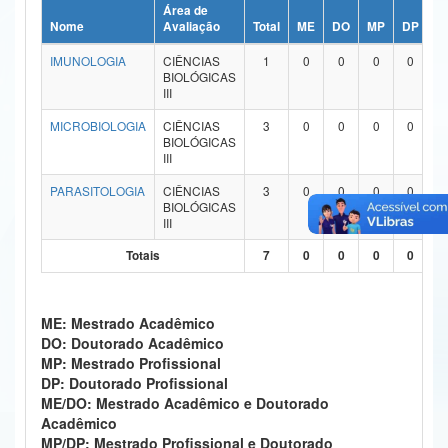
Área de
Ministério da Ciência, Tecnologia, Inovações e Comunicações
Nome
Avaliação
Total
ME
DO
MP
DP
M
IMUNOLOGIA
CIÊNCIAS
1
0
0
0
0
Ministério do Meio Ambiente
BIOLÓGICAS
III
Ministério do Turismo
MICROBIOLOGIA
CIÊNCIAS
3
0
0
0
0
BIOLÓGICAS
Ministério do Desenvolvimento Regional
III
Controladoria-Geral da União
PARASITOLOGIA
CIÊNCIAS
3
0
0
0
0
BIOLÓGICAS
III
Ministério da Mulher, da Família e dos Direitos Humanos
Totais
7
0
0
0
0
Secretaria-Geral
Secretaria de Governo
ME: Mestrado Acadêmico
DO: Doutorado Acadêmico
Gabinete de Segurança Institucional
MP: Mestrado Profissional
DP: Doutorado Profissional
Advocacia-Geral da União
ME/DO: Mestrado Acadêmico e Doutorado
Acadêmico
Banco Central do Brasil
MP/DP: Mestrado Profissional e Doutorado