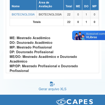
Área de
Ministério da Ciência, Tecnologia, Inovações e Comunicações
Nome
Avaliação
Total
ME
DO
MP
DP
BIOTECNOLOGIA
BIOTECNOLOGIA
22
0
1
0
0
Ministério do Meio Ambiente
Totais
22
0
1
0
0
Ministério do Turismo
Ministério do Desenvolvimento Regional
ME: Mestrado Acadêmico
DO: Doutorado Acadêmico
Controladoria-Geral da União
MP: Mestrado Profissional
DP: Doutorado Profissional
Ministério da Mulher, da Família e dos Direitos Humanos
ME/DO: Mestrado Acadêmico e Doutorado
Acadêmico
Secretaria-Geral
MP/DP: Mestrado Profissional e Doutorado
Profissional
Secretaria de Governo
Gabinete de Segurança Institucional
Gerar arquivo XLS
Advocacia-Geral da União
Banco Central do Brasil