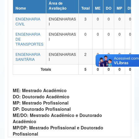
Área de
Ministério da Ciência, Tecnologia, Inovações e Comunicações
Nome
Avaliação
Total
ME
DO
MP
DP
ENGENHARIA
ENGENHARIAS
3
0
0
0
0
Ministério do Meio Ambiente
CIVIL
I
Ministério do Turismo
ENGENHARIA
ENGENHARIAS
0
0
0
0
0
DE
I
TRANSPORTES
Ministério do Desenvolvimento Regional
ENGENHARIA
ENGENHARIAS
2
0
0
0
0
Controladoria-Geral da União
SANITÁRIA
I
Totais
5
0
0
0
0
Ministério da Mulher, da Família e dos Direitos Humanos
Secretaria-Geral
ME: Mestrado Acadêmico
Secretaria de Governo
DO: Doutorado Acadêmico
MP: Mestrado Profissional
Gabinete de Segurança Institucional
DP: Doutorado Profissional
ME/DO: Mestrado Acadêmico e Doutorado
Advocacia-Geral da União
Acadêmico
MP/DP: Mestrado Profissional e Doutorado
Banco Central do Brasil
Profissional