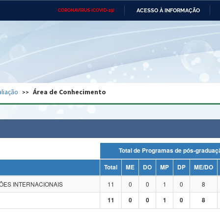
ACESSO À INFORMAÇÃO
CORONAVÍRUS (COVID-19)
Ministério da Defesa
Ministério das Relações
Mini
Exteriores
IR
PARA
O
CONTEÚDO
Ministério da Cidadania
Ministério da Saúde
Mini
Ministério do Desenvolvimento
Controladoria-Geral da União
Minis
Regional
e do
liação
Área de Conhecimento
Advocacia-Geral da União
Banco Central do Brasil
Plana
Total de Programas de pós-grad
Total
ME
DO
MP
DP
ME/DO
ÇÕES INTERNACIONAIS
11
0
0
1
0
8
11
0
0
1
0
8