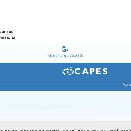
adêmico
fissional
Gerar arquivo XLS
Versão