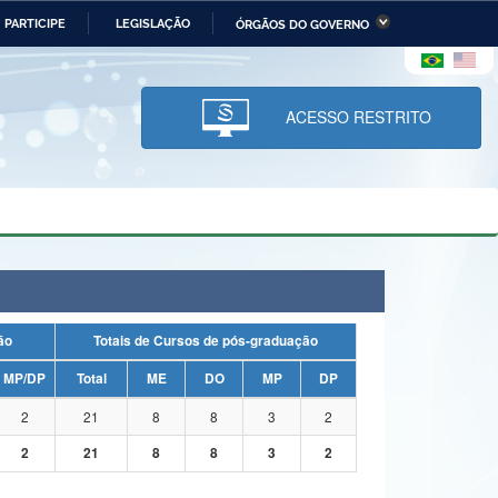
PARTICIPE
LEGISLAÇÃO
ÓRGÃOS DO GOVERNO
stério da Economia
Ministério da Infraestrutura
stério de Minas e Energia
Ministério da Ciência,
Tecnologia, Inovações e
ACESSO RESTRITO
Comunicações
tério da Mulher, da Família
Secretaria-Geral
s Direitos Humanos
lto
uação
Totais de Cursos de pós-graduação
MP/DP
Total
ME
DO
MP
DP
2
21
8
8
3
2
2
21
8
8
3
2