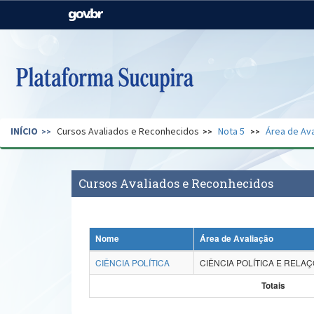
Casa Civil
Ministério da Justiça e
Segurança Pública
Ministério da Agricultura,
Ministério da Educação
Pecuária e Abastecimento
Ministério do Meio Ambiente
Ministério do Turismo
INÍCIO
Cursos Avaliados e Reconhecidos
Nota 5
Área de Ava
Secretaria de Governo
Gabinete de Segurança
Institucional
Cursos Avaliados e Reconhecidos
Nome
Área de Avaliação
CIÊNCIA POLÍTICA
CIÊNCIA POLÍTICA E RELA
Totais