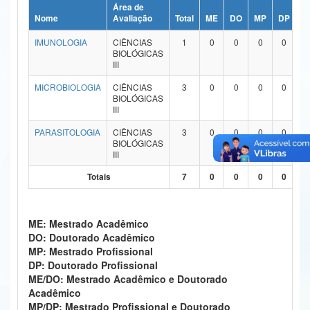
Área de
Ministério da Ciência, Tecnologia, Inovações e Comunicações
Nome
Avaliação
Total
ME
DO
MP
DP
M
IMUNOLOGIA
CIÊNCIAS
1
0
0
0
0
Ministério do Meio Ambiente
BIOLÓGICAS
III
Ministério do Turismo
MICROBIOLOGIA
CIÊNCIAS
3
0
0
0
0
BIOLÓGICAS
Ministério do Desenvolvimento Regional
III
Controladoria-Geral da União
PARASITOLOGIA
CIÊNCIAS
3
0
0
0
0
BIOLÓGICAS
III
Ministério da Mulher, da Família e dos Direitos Humanos
Totais
7
0
0
0
0
Secretaria-Geral
Secretaria de Governo
ME: Mestrado Acadêmico
DO: Doutorado Acadêmico
Gabinete de Segurança Institucional
MP: Mestrado Profissional
DP: Doutorado Profissional
Advocacia-Geral da União
ME/DO: Mestrado Acadêmico e Doutorado
Acadêmico
Banco Central do Brasil
MP/DP: Mestrado Profissional e Doutorado