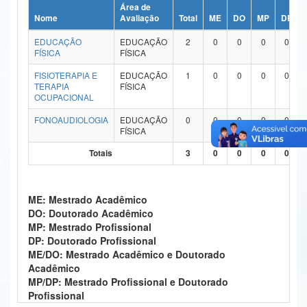
Área de
Ministério da Ciência, Tecnologia, Inovações e Comunicações
Nome
Avaliação
Total
ME
DO
MP
DP
EDUCAÇÃO
EDUCAÇÃO
2
0
0
0
0
Ministério do Meio Ambiente
FÍSICA
FÍSICA
Ministério do Turismo
FISIOTERAPIA E
EDUCAÇÃO
1
0
0
0
0
TERAPIA
FÍSICA
OCUPACIONAL
Ministério do Desenvolvimento Regional
FONOAUDIOLOGIA
EDUCAÇÃO
0
0
0
0
0
Controladoria-Geral da União
FÍSICA
Totais
3
0
0
0
0
Ministério da Mulher, da Família e dos Direitos Humanos
Secretaria-Geral
ME: Mestrado Acadêmico
Secretaria de Governo
DO: Doutorado Acadêmico
MP: Mestrado Profissional
Gabinete de Segurança Institucional
DP: Doutorado Profissional
ME/DO: Mestrado Acadêmico e Doutorado
Advocacia-Geral da União
Acadêmico
MP/DP: Mestrado Profissional e Doutorado
Banco Central do Brasil
Profissional