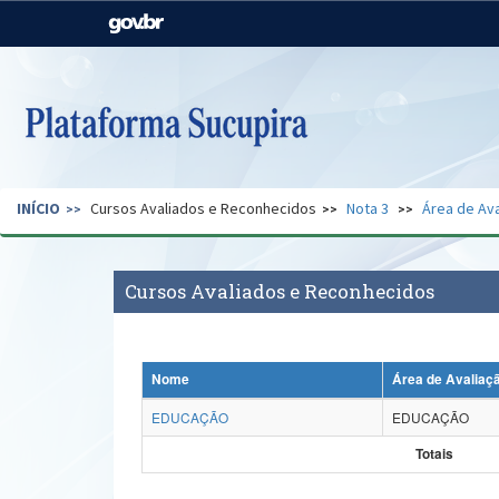
Casa Civil
Ministério da Justiça e
Segurança Pública
Ministério da Agricultura,
Ministério da Educação
Pecuária e Abastecimento
Ministério do Meio Ambiente
Ministério do Turismo
INÍCIO
Cursos Avaliados e Reconhecidos
Nota 3
Área de Ava
Secretaria de Governo
Gabinete de Segurança
Institucional
Cursos Avaliados e Reconhecidos
Nome
Área de Avaliaç
EDUCAÇÃO
EDUCAÇÃO
Totais