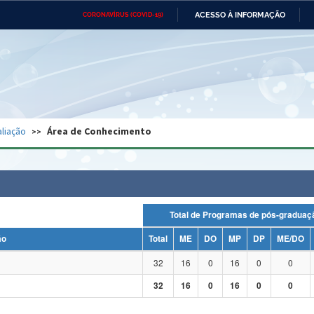
ACESSO À INFORMAÇÃO
CORONAVÍRUS (COVID-19)
Ministério da Defesa
Ministério das Relações
Mini
Exteriores
IR
PARA
O
CONTEÚDO
Ministério da Cidadania
Ministério da Saúde
Mini
Ministério do Desenvolvimento
Controladoria-Geral da União
Minis
Regional
e do
liação
Área de Conhecimento
Advocacia-Geral da União
Banco Central do Brasil
Plana
Total de Programas de pós-grad
ão
Total
ME
DO
MP
DP
ME/DO
32
16
0
16
0
0
32
16
0
16
0
0