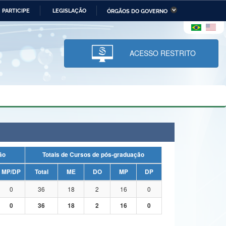
PARTICIPE
LEGISLAÇÃO
ÓRGÃOS DO GOVERNO
stério da Economia
Ministério da Infraestrutura
stério de Minas e Energia
Ministério da Ciência,
Tecnologia, Inovações e
ACESSO RESTRITO
Comunicações
tério da Mulher, da Família
Secretaria-Geral
s Direitos Humanos
lto
uação
Totais de Cursos de pós-graduação
MP/DP
Total
ME
DO
MP
DP
0
36
18
2
16
0
0
36
18
2
16
0