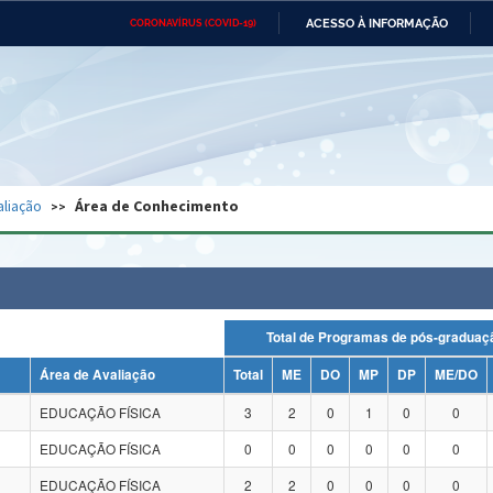
ACESSO À INFORMAÇÃO
CORONAVÍRUS (COVID-19)
Ministério da Defesa
Ministério das Relações
Mini
Exteriores
IR
PARA
O
CONTEÚDO
Ministério da Cidadania
Ministério da Saúde
Mini
Ministério do Desenvolvimento
Controladoria-Geral da União
Minis
Regional
e do
aliação
Área de Conhecimento
Advocacia-Geral da União
Banco Central do Brasil
Plana
Total de Programas de pós-grad
Área de Avaliação
Total
ME
DO
MP
DP
ME/DO
EDUCAÇÃO FÍSICA
3
2
0
1
0
0
EDUCAÇÃO FÍSICA
0
0
0
0
0
0
EDUCAÇÃO FÍSICA
2
2
0
0
0
0