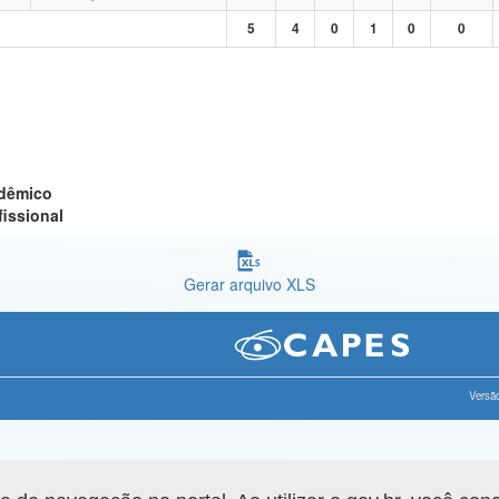
5
4
0
1
0
0
adêmico
fissional
Gerar arquivo XLS
Versão