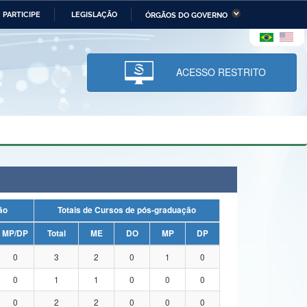
PARTICIPE
LEGISLAÇÃO
ÓRGÃOS DO GOVERNO
stério da Economia
Ministério da Infraestrutura
stério de Minas e Energia
Ministério da Ciência,
Tecnologia, Inovações e
ACESSO RESTRITO
Comunicações
tério da Mulher, da Família
Secretaria-Geral
s Direitos Humanos
lto
uação
Totais de Cursos de pós-graduação
MP/DP
Total
ME
DO
MP
DP
0
3
2
0
1
0
0
1
1
0
0
0
0
2
2
0
0
0