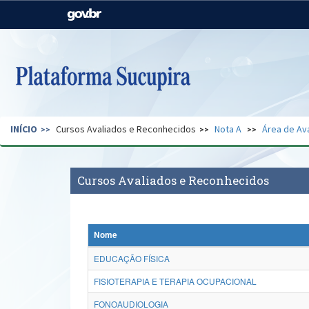
Casa Civil
Ministério da Justiça e
Segurança Pública
Ministério da Agricultura,
Ministério da Educação
Pecuária e Abastecimento
Ministério do Meio Ambiente
Ministério do Turismo
INÍCIO
Cursos Avaliados e Reconhecidos
Nota A
Área de Av
Secretaria de Governo
Gabinete de Segurança
Institucional
Cursos Avaliados e Reconhecidos
Nome
EDUCAÇÃO FÍSICA
FISIOTERAPIA E TERAPIA OCUPACIONAL
FONOAUDIOLOGIA