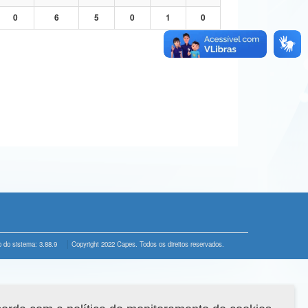
0
6
5
0
1
0
 do sistema: 3.88.9
Copyright 2022 Capes. Todos os direitos reservados.