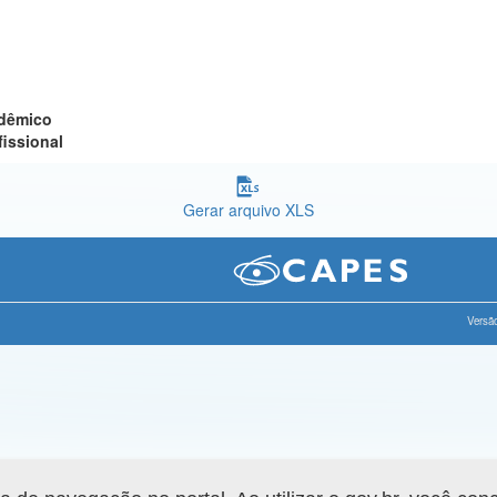
adêmico
fissional
Gerar arquivo XLS
Versão