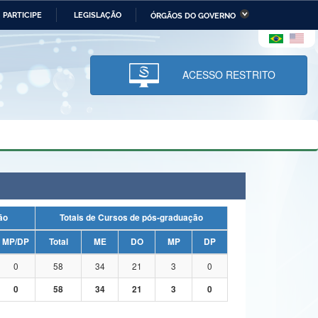
PARTICIPE
LEGISLAÇÃO
ÓRGÃOS DO GOVERNO
stério da Economia
Ministério da Infraestrutura
stério de Minas e Energia
Ministério da Ciência,
Tecnologia, Inovações e
ACESSO RESTRITO
Comunicações
tério da Mulher, da Família
Secretaria-Geral
s Direitos Humanos
lto
uação
Totais de Cursos de pós-graduação
MP/DP
Total
ME
DO
MP
DP
0
58
34
21
3
0
0
58
34
21
3
0