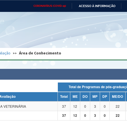
ACESSO À INFORMAÇÃO
CORONAVÍRUS (COVID-19)
Ministério da Defesa
Ministério das Relações
Mini
Exteriores
IR
PARA
O
CONTEÚDO
Ministério da Cidadania
Ministério da Saúde
Mini
Ministério do Desenvolvimento
Controladoria-Geral da União
Minis
Regional
e do
liação
Área de Conhecimento
Advocacia-Geral da União
Banco Central do Brasil
Plana
Total de Programas de pós-grad
Avaliação
Total
ME
DO
MP
DP
ME/DO
A VETERINÁRIA
37
12
0
3
0
22
37
12
0
3
0
22