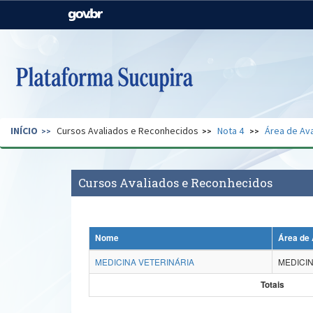
Casa Civil
Ministério da Justiça e
Segurança Pública
Ministério da Agricultura,
Ministério da Educação
Pecuária e Abastecimento
Ministério do Meio Ambiente
Ministério do Turismo
INÍCIO
Cursos Avaliados e Reconhecidos
Nota 4
Área de Ava
Secretaria de Governo
Gabinete de Segurança
Institucional
Cursos Avaliados e Reconhecidos
Nome
Área de 
MEDICINA VETERINÁRIA
MEDICIN
Totais