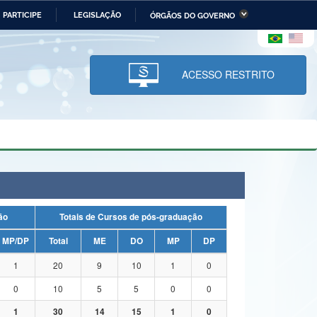
PARTICIPE
LEGISLAÇÃO
ÓRGÃOS DO GOVERNO
stério da Economia
Ministério da Infraestrutura
stério de Minas e Energia
Ministério da Ciência,
Tecnologia, Inovações e
ACESSO RESTRITO
Comunicações
tério da Mulher, da Família
Secretaria-Geral
s Direitos Humanos
lto
uação
Totais de Cursos de pós-graduação
MP/DP
Total
ME
DO
MP
DP
1
20
9
10
1
0
0
10
5
5
0
0
1
30
14
15
1
0