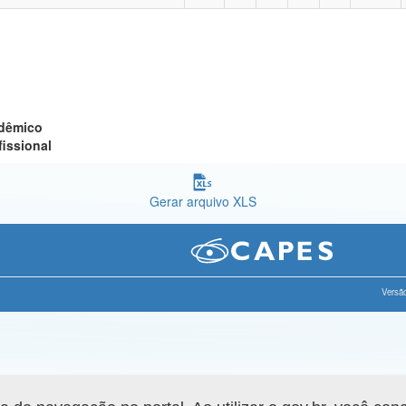
adêmico
fissional
Gerar arquivo XLS
Versão