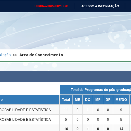
ACESSO À INFORMAÇÃO
CORONAVÍRUS (COVID-19)
Ministério da Defesa
Ministério das Relações
Mini
Exteriores
IR
PARA
O
CONTEÚDO
Ministério da Cidadania
Ministério da Saúde
Mini
Ministério do Desenvolvimento
Controladoria-Geral da União
Minis
Regional
e do
liação
Área de Conhecimento
Advocacia-Geral da União
Banco Central do Brasil
Plana
Total de Programas de pós-grad
ão
Total
ME
DO
MP
DP
ME/DO
ROBABILIDADE E ESTATÍSTICA
11
0
1
0
0
9
ROBABILIDADE E ESTATÍSTICA
5
0
0
0
0
5
16
0
1
0
0
14