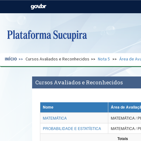
Casa Civil
Ministério da Justiça e
Segurança Pública
Ministério da Agricultura,
Ministério da Educação
Pecuária e Abastecimento
Ministério do Meio Ambiente
Ministério do Turismo
INÍCIO
Cursos Avaliados e Reconhecidos
Nota 5
Área de Ava
Secretaria de Governo
Gabinete de Segurança
Institucional
Cursos Avaliados e Reconhecidos
Nome
Área de Avaliaç
MATEMÁTICA
MATEMÁTICA / P
PROBABILIDADE E ESTATÍSTICA
MATEMÁTICA / P
Totais