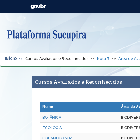
Casa Civil
Ministério da Justiça e
Segurança Pública
Ministério da Agricultura,
Ministério da Educação
Pecuária e Abastecimento
Ministério do Meio Ambiente
Ministério do Turismo
INÍCIO
Cursos Avaliados e Reconhecidos
Nota 5
Área de Ava
Secretaria de Governo
Gabinete de Segurança
Institucional
Cursos Avaliados e Reconhecidos
Nome
Área de A
BOTÂNICA
BIODIVER
ECOLOGIA
BIODIVER
OCEANOGRAFIA
BIODIVER