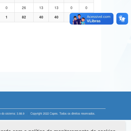
0
26
13
13
0
0
1
82
40
40
1
1
 do sistema: 3.88.9
Copyright 2022 Capes. Todos os direitos reservados.