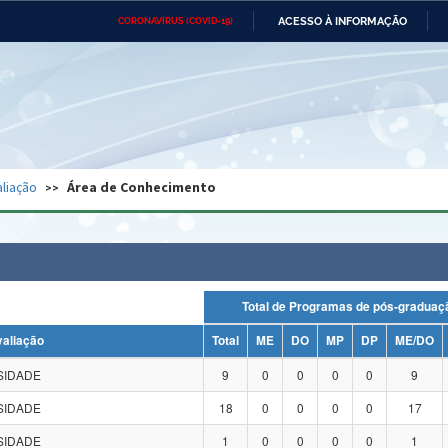
ACESSO À INFORMAÇÃO
CORONAVÍRUS (COVID-19)
Ministério da Defesa
Ministério das Relações
Mini
Exteriores
IR
PARA
O
CONTEÚDO
Ministério da Cidadania
Ministério da Saúde
Mini
Ministério do Desenvolvimento
Controladoria-Geral da União
Minis
Regional
e do
liação
Área de Conhecimento
Advocacia-Geral da União
Banco Central do Brasil
Plana
Total de Programas de pós-grad
valiação
Total
ME
DO
MP
DP
ME/DO
SIDADE
9
0
0
0
0
9
SIDADE
18
0
0
0
0
17
SIDADE
1
0
0
0
0
1