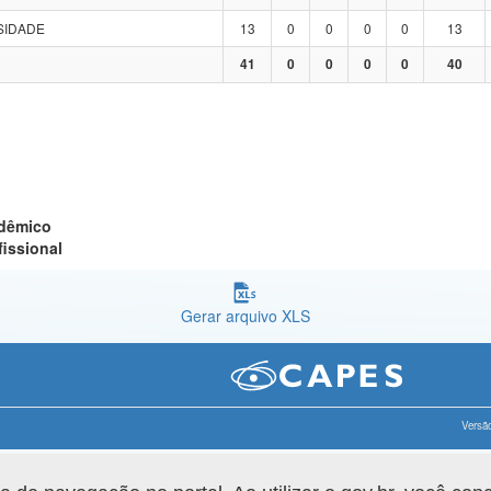
SIDADE
13
0
0
0
0
13
41
0
0
0
0
40
adêmico
fissional
Gerar arquivo XLS
Versão