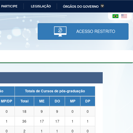
PARTICIPE
LEGISLAÇÃO
ÓRGÃOS DO GOVERNO
stério da Economia
Ministério da Infraestrutura
stério de Minas e Energia
Ministério da Ciência,
Tecnologia, Inovações e
ACESSO RESTRITO
Comunicações
tério da Mulher, da Família
Secretaria-Geral
s Direitos Humanos
lto
uação
Totais de Cursos de pós-graduação
MP/DP
Total
ME
DO
MP
DP
0
18
9
9
0
0
1
36
17
17
1
1
0
2
1
1
0
0