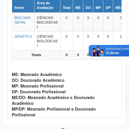
Área de
Ministério da Ciência, Tecnologia, Inovações e Comunicações
Nome
Avaliação
Total
ME
DO
MP
DP
ME/DO
BIOLOGIA
CIÊNCIAS
0
0
0
0
0
0
Ministério do Meio Ambiente
GERAL
BIOLÓGICAS
I
Ministério do Turismo
GENÉTICA
CIÊNCIAS
0
0
0
0
0
0
BIOLÓGICAS
Ministério do Desenvolvimento Regional
I
Controladoria-Geral da União
Totais
0
0
0
0
0
0
Ministério da Mulher, da Família e dos Direitos Humanos
ME: Mestrado Acadêmico
Secretaria-Geral
DO: Doutorado Acadêmico
MP: Mestrado Profissional
Secretaria de Governo
DP: Doutorado Profissional
ME/DO: Mestrado Acadêmico e Doutorado
Gabinete de Segurança Institucional
Acadêmico
MP/DP: Mestrado Profissional e Doutorado
Advocacia-Geral da União
Profissional
Banco Central do Brasil