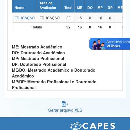
Área de
Ministério da Ciência, Tecnologia, Inovações e Comunicações
Nome
Avaliação
Total
ME
DO
MP
DP
ME/DO
EDUCAÇÃO
EDUCAÇÃO
32
16
0
16
0
0
Ministério do Meio Ambiente
Totais
32
16
0
16
0
0
Ministério do Turismo
Ministério do Desenvolvimento Regional
ME: Mestrado Acadêmico
DO: Doutorado Acadêmico
Controladoria-Geral da União
MP: Mestrado Profissional
DP: Doutorado Profissional
Ministério da Mulher, da Família e dos Direitos Humanos
ME/DO: Mestrado Acadêmico e Doutorado
Acadêmico
Secretaria-Geral
MP/DP: Mestrado Profissional e Doutorado
Profissional
Secretaria de Governo
Gabinete de Segurança Institucional
Gerar arquivo XLS
Advocacia-Geral da União
Banco Central do Brasil