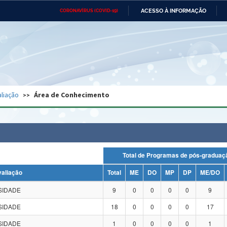
ACESSO À INFORMAÇÃO
CORONAVÍRUS (COVID-19)
Ministério da Defesa
Ministério das Relações
Mini
Exteriores
IR
PARA
O
CONTEÚDO
Ministério da Cidadania
Ministério da Saúde
Mini
Ministério do Desenvolvimento
Controladoria-Geral da União
Minis
Regional
e do
liação
Área de Conhecimento
Advocacia-Geral da União
Banco Central do Brasil
Plana
Total de Programas de pós-grad
valiação
Total
ME
DO
MP
DP
ME/DO
SIDADE
9
0
0
0
0
9
SIDADE
18
0
0
0
0
17
SIDADE
1
0
0
0
0
1