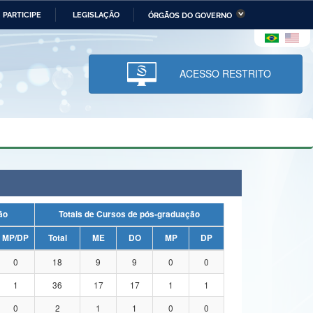
PARTICIPE
LEGISLAÇÃO
ÓRGÃOS DO GOVERNO
stério da Economia
Ministério da Infraestrutura
stério de Minas e Energia
Ministério da Ciência,
Tecnologia, Inovações e
ACESSO RESTRITO
Comunicações
tério da Mulher, da Família
Secretaria-Geral
s Direitos Humanos
lto
uação
Totais de Cursos de pós-graduação
MP/DP
Total
ME
DO
MP
DP
0
18
9
9
0
0
1
36
17
17
1
1
0
2
1
1
0
0