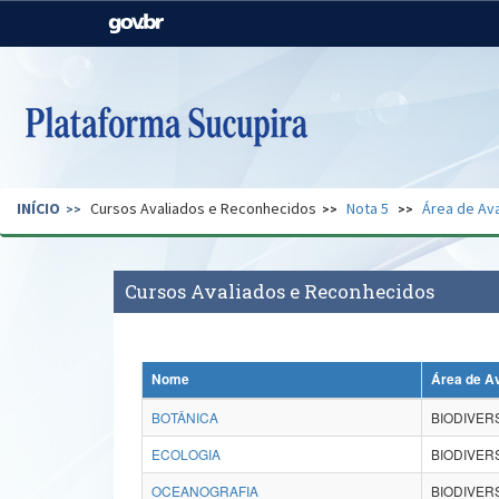
Casa Civil
Ministério da Justiça e
Segurança Pública
Ministério da Agricultura,
Ministério da Educação
Pecuária e Abastecimento
Ministério do Meio Ambiente
Ministério do Turismo
INÍCIO
Cursos Avaliados e Reconhecidos
Nota 5
Área de Ava
Secretaria de Governo
Gabinete de Segurança
Institucional
Cursos Avaliados e Reconhecidos
Nome
Área de A
BOTÂNICA
BIODIVER
ECOLOGIA
BIODIVER
OCEANOGRAFIA
BIODIVER