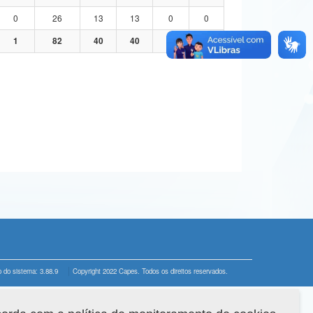
0
26
13
13
0
0
1
82
40
40
1
1
 do sistema: 3.88.9
Copyright 2022 Capes. Todos os direitos reservados.