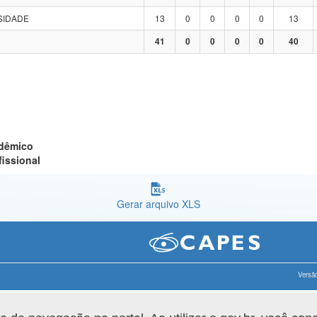
SIDADE
13
0
0
0
0
13
41
0
0
0
0
40
adêmico
fissional
Gerar arquivo XLS
Versão