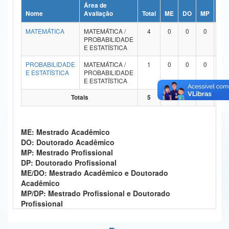
Área de
Ministério da Ciência, Tecnologia, Inovações e Comunicações
Nome
Avaliação
Total
ME
DO
MP
DP
MATEMÁTICA
MATEMÁTICA /
4
0
0
0
0
Ministério do Meio Ambiente
PROBABILIDADE
E ESTATÍSTICA
Ministério do Turismo
PROBABILIDADE
MATEMÁTICA /
1
0
0
0
0
E ESTATÍSTICA
PROBABILIDADE
Ministério do Desenvolvimento Regional
E ESTATÍSTICA
Controladoria-Geral da União
Totais
5
0
0
0
0
Ministério da Mulher, da Família e dos Direitos Humanos
ME: Mestrado Acadêmico
Secretaria-Geral
DO: Doutorado Acadêmico
MP: Mestrado Profissional
Secretaria de Governo
DP: Doutorado Profissional
ME/DO: Mestrado Acadêmico e Doutorado
Gabinete de Segurança Institucional
Acadêmico
MP/DP: Mestrado Profissional e Doutorado
Advocacia-Geral da União
Profissional
Banco Central do Brasil