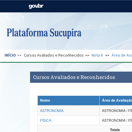
Casa Civil
Ministério da Justiça e
Segurança Pública
Ministério da Agricultura,
Ministério da Educação
Pecuária e Abastecimento
Ministério do Meio Ambiente
Ministério do Turismo
INÍCIO
Cursos Avaliados e Reconhecidos
Nota 6
Área de Ava
Secretaria de Governo
Gabinete de Segurança
Institucional
Cursos Avaliados e Reconhecidos
Nome
Área de Avaliaçã
ASTRONOMIA
ASTRONOMIA / FÍ
FÍSICA
ASTRONOMIA / FÍ
Totais