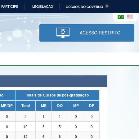
PARTICIPE
LEGISLAÇÃO
ÓRGÃOS DO GOVERNO
stério da Economia
Ministério da Infraestrutura
stério de Minas e Energia
Ministério da Ciência,
Tecnologia, Inovações e
ACESSO RESTRITO
Comunicações
tério da Mulher, da Família
Secretaria-Geral
s Direitos Humanos
lto
uação
Totais de Cursos de pós-graduação
MP/DP
Total
ME
DO
MP
DP
0
2
1
1
0
0
0
10
5
5
0
0
0
12
6
6
0
0