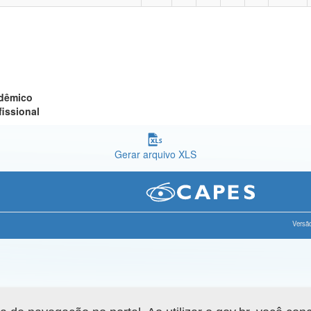
adêmico
fissional
Gerar arquivo XLS
Versão