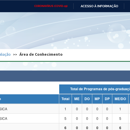
ACESSO À INFORMAÇÃO
CORONAVÍRUS (COVID-19)
Ministério da Defesa
Ministério das Relações
Mini
Exteriores
IR
PARA
O
CONTEÚDO
Ministério da Cidadania
Ministério da Saúde
Mini
Ministério do Desenvolvimento
Controladoria-Geral da União
Minis
Regional
e do
liação
Área de Conhecimento
Advocacia-Geral da União
Banco Central do Brasil
Plana
Total de Programas de pós-grad
o
Total
ME
DO
MP
DP
ME/DO
SICA
1
0
0
0
0
1
SICA
5
0
0
0
0
5
6
0
0
0
0
6